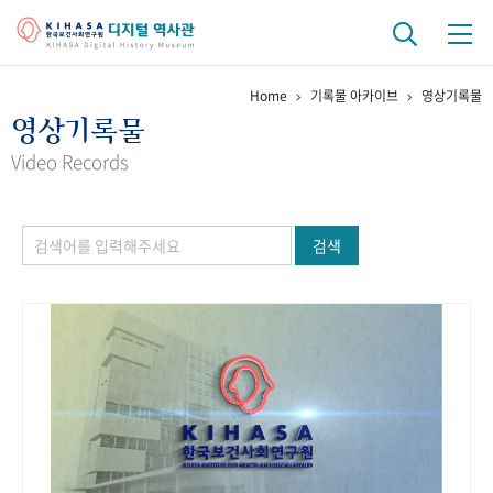
Home
기록물 아카이브
영상기록물
기관 역사
영상기록물
걸어온 길
기관 변천사
역대 기관장
연구원 사람들
Video Records
연구 역사
검색
정책과 연구
키워드로 보는 연구 역사
연구자들
간행물 변천사
기록물 아카이브
사진 아카이브
문서 기록물
행정박물
영상 기록물
+1
50
주년 기념