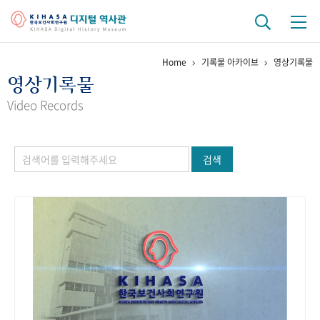
Home
기록물 아카이브
영상기록물
기관 역사
영상기록물
걸어온 길
기관 변천사
역대 기관장
연구원 사람들
Video Records
연구 역사
검색
정책과 연구
키워드로 보는 연구 역사
연구자들
간행물 변천사
기록물 아카이브
사진 아카이브
문서 기록물
행정박물
영상 기록물
+1
50
주년 기념