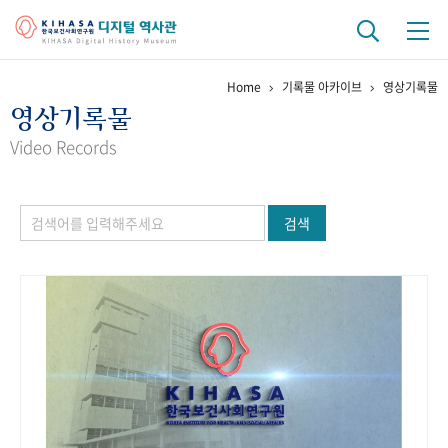
Home
기록물 아카이브
영상기록물
기관 역사
영상기록물
걸어온 길
기관 변천사
역대 기관장
연구원 사람들
Video Records
연구 역사
검색
정책과 연구
키워드로 보는 연구 역사
연구자들
간행물 변천사
기록물 아카이브
사진 아카이브
문서 기록물
행정박물
영상 기록물
+1
50
주년 기념