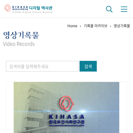
Home
기록물 아카이브
영상기록물
기관 역사
영상기록물
걸어온 길
기관 변천사
역대 기관장
연구원 사람들
Video Records
연구 역사
검색
정책과 연구
키워드로 보는 연구 역사
연구자들
간행물 변천사
기록물 아카이브
사진 아카이브
문서 기록물
행정박물
영상 기록물
+1
50
주년 기념