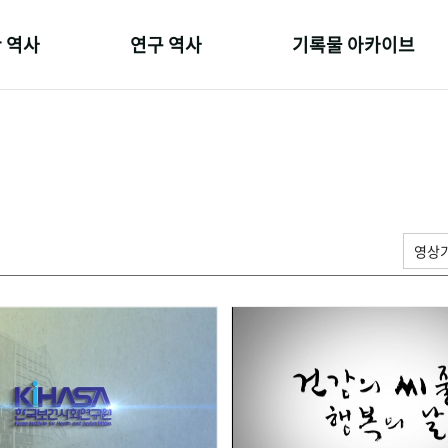
 역사
연구 역사
기록물 아카이브
온 길
정책과 연구
사진 아카이브
 변천사
키워드로 보는 연구 역사
문서 기록물
 기관장
연구자들
행정박물
 사람들
간행물 변천사
영상 기록물