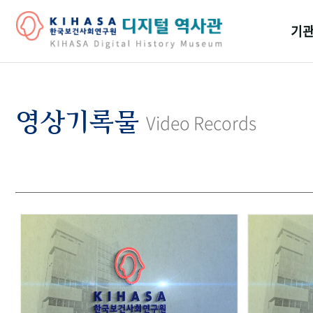
기관
걸어
기관
영상기록물
Video Records
역대
연구원