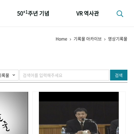
+1
50
주년 기념
VR 역사관
성과 50선
Home
기록물 아카이브
영상기록물
숫자로 보는 50년
+1
50
주년 광장
세계와 함께 한 KIHASA
검색