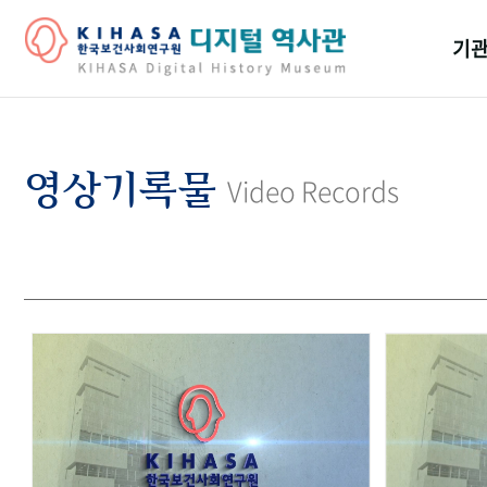
기관
걸어
기관
영상기록물
Video Records
역대
연구원