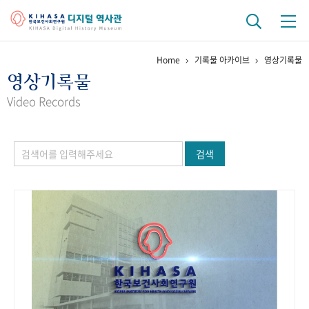
Home
기록물 아카이브
영상기록물
기관 역사
영상기록물
걸어온 길
기관 변천사
역대 기관장
연구원 사람들
Video Records
연구 역사
검색
정책과 연구
키워드로 보는 연구 역사
연구자들
간행물 변천사
기록물 아카이브
사진 아카이브
문서 기록물
행정박물
영상 기록물
+1
50
주년 기념