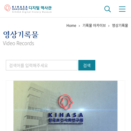
Home
기록물 아카이브
영상기록물
기관 역사
영상기록물
걸어온 길
기관 변천사
역대 기관장
연구원 사람들
Video Records
연구 역사
검색
정책과 연구
키워드로 보는 연구 역사
연구자들
간행물 변천사
기록물 아카이브
사진 아카이브
문서 기록물
행정박물
영상 기록물
+1
50
주년 기념