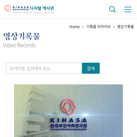
Home
기록물 아카이브
영상기록물
기관 역사
영상기록물
걸어온 길
기관 변천사
역대 기관장
연구원 사람들
Video Records
연구 역사
검색
정책과 연구
키워드로 보는 연구 역사
연구자들
간행물 변천사
기록물 아카이브
사진 아카이브
문서 기록물
행정박물
영상 기록물
+1
50
주년 기념