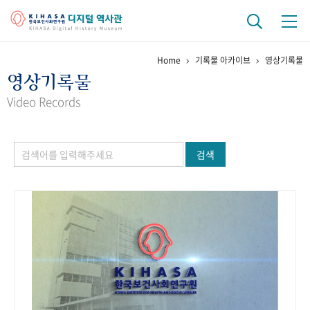
Home
기록물 아카이브
영상기록물
기관 역사
영상기록물
걸어온 길
기관 변천사
역대 기관장
연구원 사람들
Video Records
연구 역사
검색
정책과 연구
키워드로 보는 연구 역사
연구자들
간행물 변천사
기록물 아카이브
사진 아카이브
문서 기록물
행정박물
영상 기록물
+1
50
주년 기념