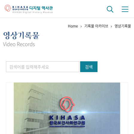
Home
기록물 아카이브
영상기록물
기관 역사
영상기록물
걸어온 길
기관 변천사
역대 기관장
연구원 사람들
Video Records
연구 역사
검색
정책과 연구
키워드로 보는 연구 역사
연구자들
간행물 변천사
기록물 아카이브
사진 아카이브
문서 기록물
행정박물
영상 기록물
+1
50
주년 기념