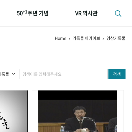
+1
50
주년 기념
VR 역사관
성과 50선
Home
기록물 아카이브
영상기록물
숫자로 보는 50년
+1
50
주년 광장
세계와 함께 한 KIHASA
검색