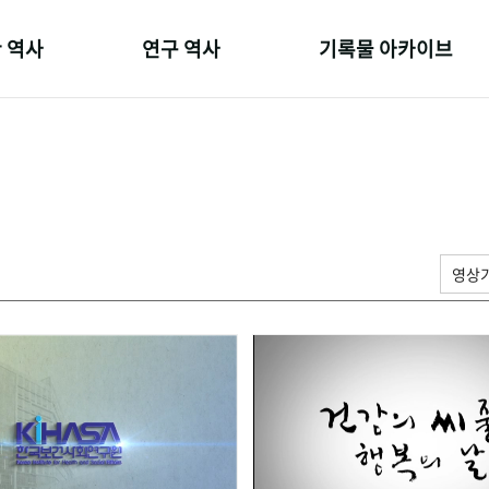
 역사
연구 역사
기록물 아카이브
온 길
정책과 연구
사진 아카이브
 변천사
키워드로 보는 연구 역사
문서 기록물
 기관장
연구자들
행정박물
 사람들
간행물 변천사
영상 기록물