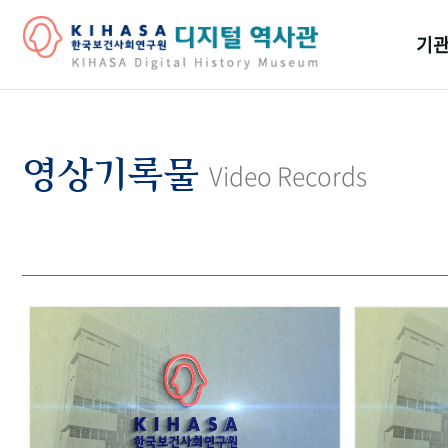
기관
걸어
기관
영상기록물
Video Records
역대
연구원