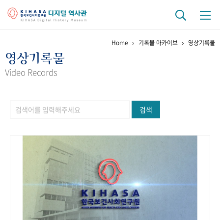
Home
기록물 아카이브
영상기록물
기관 역사
영상기록물
걸어온 길
기관 변천사
역대 기관장
연구원 사람들
Video Records
연구 역사
검색
정책과 연구
키워드로 보는 연구 역사
연구자들
간행물 변천사
기록물 아카이브
사진 아카이브
문서 기록물
행정박물
영상 기록물
+1
50
주년 기념