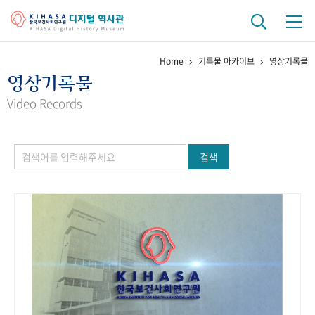
Home
기록물 아카이브
영상기록물
기관 역사
영상기록물
걸어온 길
기관 변천사
역대 기관장
연구원 사람들
Video Records
연구 역사
검색
정책과 연구
키워드로 보는 연구 역사
연구자들
간행물 변천사
기록물 아카이브
사진 아카이브
문서 기록물
행정박물
영상 기록물
+1
50
주년 기념