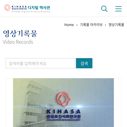
Home
기록물 아카이브
영상기록물
기관 역사
영상기록물
걸어온 길
기관 변천사
역대 기관장
연구원 사람들
Video Records
연구 역사
검색
정책과 연구
키워드로 보는 연구 역사
연구자들
간행물 변천사
기록물 아카이브
사진 아카이브
문서 기록물
행정박물
영상 기록물
+1
50
주년 기념