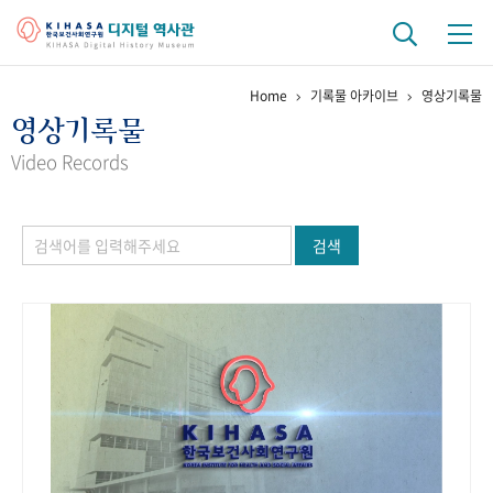
Home
기록물 아카이브
영상기록물
기관 역사
영상기록물
걸어온 길
기관 변천사
역대 기관장
연구원 사람들
Video Records
연구 역사
검색
정책과 연구
키워드로 보는 연구 역사
연구자들
간행물 변천사
기록물 아카이브
사진 아카이브
문서 기록물
행정박물
영상 기록물
+1
50
주년 기념