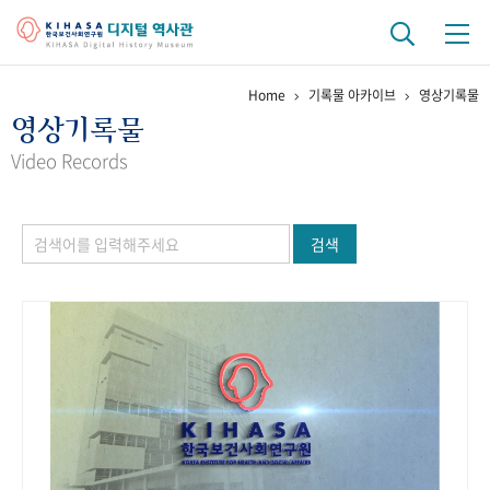
Home
기록물 아카이브
영상기록물
기관 역사
영상기록물
걸어온 길
기관 변천사
역대 기관장
연구원 사람들
Video Records
연구 역사
검색
정책과 연구
키워드로 보는 연구 역사
연구자들
간행물 변천사
기록물 아카이브
사진 아카이브
문서 기록물
행정박물
영상 기록물
+1
50
주년 기념