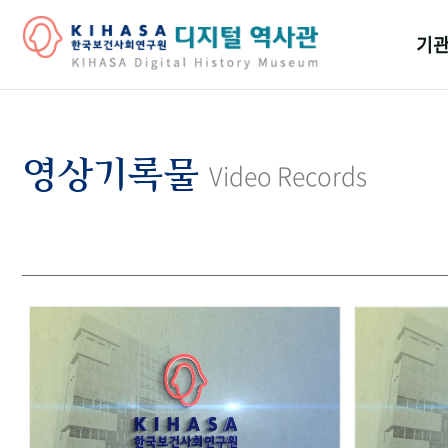
기관
걸어
기관
영상기록물
Video Records
역대
연구원