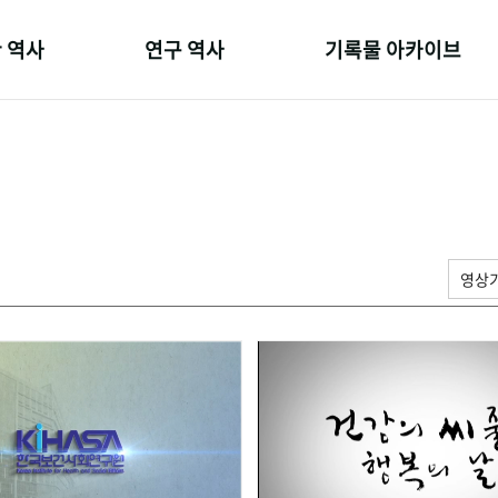
 역사
연구 역사
기록물 아카이브
온 길
정책과 연구
사진 아카이브
 변천사
키워드로 보는 연구 역사
문서 기록물
 기관장
연구자들
행정박물
 사람들
간행물 변천사
영상 기록물