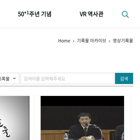
+1
50
주년 기념
VR 역사관
성과 50선
Home
기록물 아카이브
영상기록물
숫자로 보는 50년
+1
50
주년 광장
세계와 함께 한 KIHASA
검색