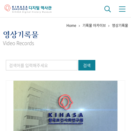
Home
기록물 아카이브
영상기록물
기관 역사
영상기록물
걸어온 길
기관 변천사
역대 기관장
연구원 사람들
Video Records
연구 역사
검색
정책과 연구
키워드로 보는 연구 역사
연구자들
간행물 변천사
기록물 아카이브
사진 아카이브
문서 기록물
행정박물
영상 기록물
+1
50
주년 기념