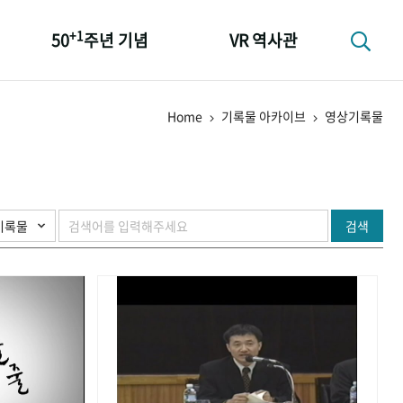
+1
50
주년 기념
VR 역사관
성과 50선
Home
기록물 아카이브
영상기록물
숫자로 보는 50년
+1
50
주년 광장
세계와 함께 한 KIHASA
검색