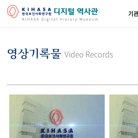
기관
걸어
기관
영상기록물
Video Records
역대
연구원