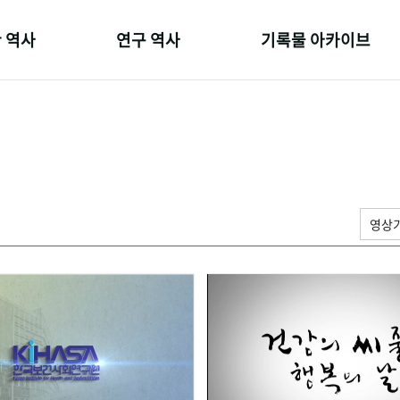
 역사
연구 역사
기록물 아카이브
온 길
정책과 연구
사진 아카이브
 변천사
키워드로 보는 연구 역사
문서 기록물
 기관장
연구자들
행정박물
 사람들
간행물 변천사
영상 기록물