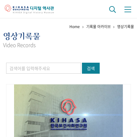
Home
기록물 아카이브
영상기록물
기관 역사
영상기록물
걸어온 길
기관 변천사
역대 기관장
연구원 사람들
Video Records
연구 역사
검색
정책과 연구
키워드로 보는 연구 역사
연구자들
간행물 변천사
기록물 아카이브
사진 아카이브
문서 기록물
행정박물
영상 기록물
+1
50
주년 기념