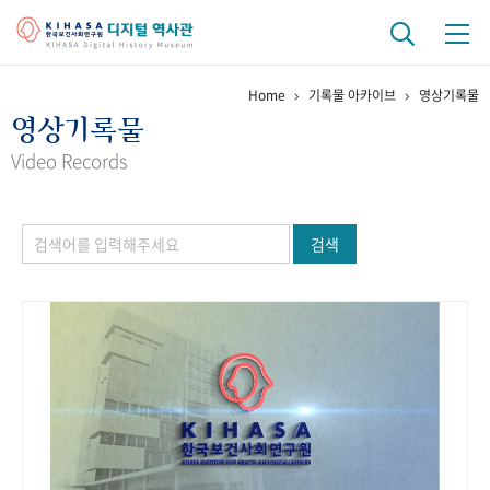
Home
기록물 아카이브
영상기록물
기관 역사
영상기록물
걸어온 길
기관 변천사
역대 기관장
연구원 사람들
Video Records
연구 역사
검색
정책과 연구
키워드로 보는 연구 역사
연구자들
간행물 변천사
기록물 아카이브
사진 아카이브
문서 기록물
행정박물
영상 기록물
+1
50
주년 기념