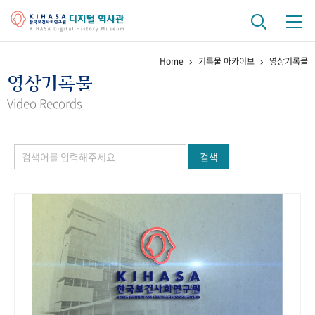
Home
기록물 아카이브
영상기록물
기관 역사
영상기록물
걸어온 길
기관 변천사
역대 기관장
연구원 사람들
Video Records
연구 역사
검색
정책과 연구
키워드로 보는 연구 역사
연구자들
간행물 변천사
기록물 아카이브
사진 아카이브
문서 기록물
행정박물
영상 기록물
+1
50
주년 기념