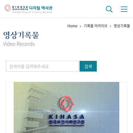
Home
기록물 아카이브
영상기록물
기관 역사
영상기록물
걸어온 길
기관 변천사
역대 기관장
연구원 사람들
Video Records
연구 역사
검색
정책과 연구
키워드로 보는 연구 역사
연구자들
간행물 변천사
기록물 아카이브
사진 아카이브
문서 기록물
행정박물
영상 기록물
+1
50
주년 기념