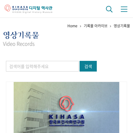
Home
기록물 아카이브
영상기록물
기관 역사
영상기록물
걸어온 길
기관 변천사
역대 기관장
연구원 사람들
Video Records
연구 역사
검색
정책과 연구
키워드로 보는 연구 역사
연구자들
간행물 변천사
기록물 아카이브
사진 아카이브
문서 기록물
행정박물
영상 기록물
+1
50
주년 기념