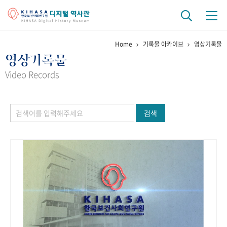
Home
기록물 아카이브
영상기록물
기관 역사
영상기록물
걸어온 길
기관 변천사
역대 기관장
연구원 사람들
Video Records
연구 역사
검색
정책과 연구
키워드로 보는 연구 역사
연구자들
간행물 변천사
기록물 아카이브
사진 아카이브
문서 기록물
행정박물
영상 기록물
+1
50
주년 기념