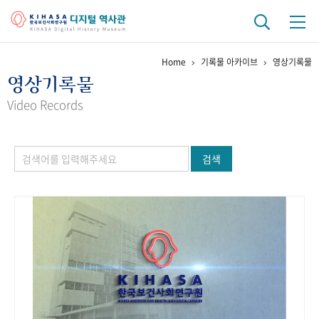
Home
기록물 아카이브
영상기록물
기관 역사
영상기록물
걸어온 길
기관 변천사
역대 기관장
연구원 사람들
Video Records
연구 역사
검색
정책과 연구
키워드로 보는 연구 역사
연구자들
간행물 변천사
기록물 아카이브
사진 아카이브
문서 기록물
행정박물
영상 기록물
+1
50
주년 기념