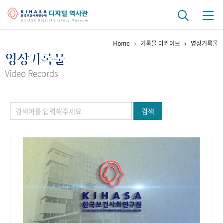
Home
기록물 아카이브
영상기록물
기관 역사
영상기록물
걸어온 길
기관 변천사
역대 기관장
연구원 사람들
Video Records
연구 역사
검색
정책과 연구
키워드로 보는 연구 역사
연구자들
간행물 변천사
기록물 아카이브
사진 아카이브
문서 기록물
행정박물
영상 기록물
+1
50
주년 기념