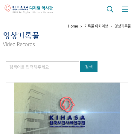
Home
기록물 아카이브
영상기록물
기관 역사
영상기록물
걸어온 길
기관 변천사
역대 기관장
연구원 사람들
Video Records
연구 역사
검색
정책과 연구
키워드로 보는 연구 역사
연구자들
간행물 변천사
기록물 아카이브
사진 아카이브
문서 기록물
행정박물
영상 기록물
+1
50
주년 기념