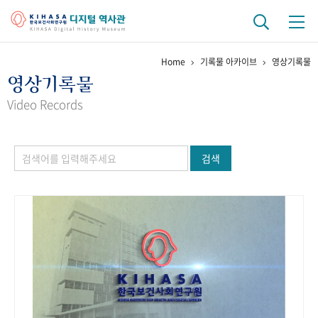
Home
기록물 아카이브
영상기록물
기관 역사
영상기록물
걸어온 길
기관 변천사
역대 기관장
연구원 사람들
Video Records
연구 역사
검색
정책과 연구
키워드로 보는 연구 역사
연구자들
간행물 변천사
기록물 아카이브
사진 아카이브
문서 기록물
행정박물
영상 기록물
+1
50
주년 기념