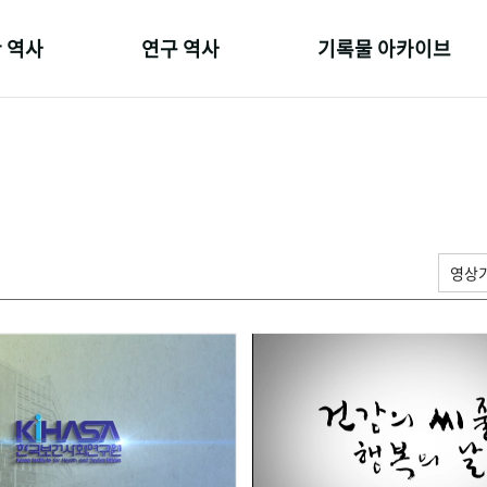
 역사
연구 역사
기록물 아카이브
온 길
정책과 연구
사진 아카이브
 변천사
키워드로 보는 연구 역사
문서 기록물
 기관장
연구자들
행정박물
 사람들
간행물 변천사
영상 기록물