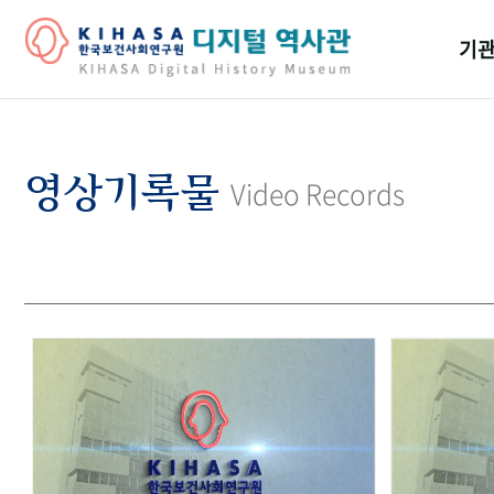
기관
걸어
기관
영상기록물
Video Records
역대
연구원