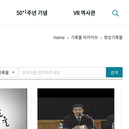
+1
50
주년 기념
VR 역사관
성과 50선
Home
기록물 아카이브
영상기록물
숫자로 보는 50년
+1
50
주년 광장
세계와 함께 한 KIHASA
검색