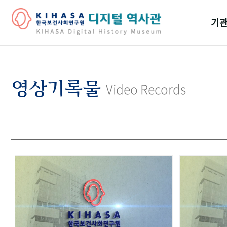
기관
걸어
기관
영상기록물
Video Records
역대
연구원