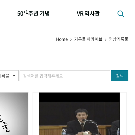
+1
50
주년 기념
VR 역사관
성과 50선
Home
기록물 아카이브
영상기록물
숫자로 보는 50년
+1
50
주년 광장
세계와 함께 한 KIHASA
검색