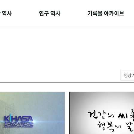
 역사
연구 역사
기록물 아카이브
온 길
정책과 연구
사진 아카이브
 변천사
키워드로 보는 연구 역사
문서 기록물
 기관장
연구자들
행정박물
 사람들
간행물 변천사
영상 기록물