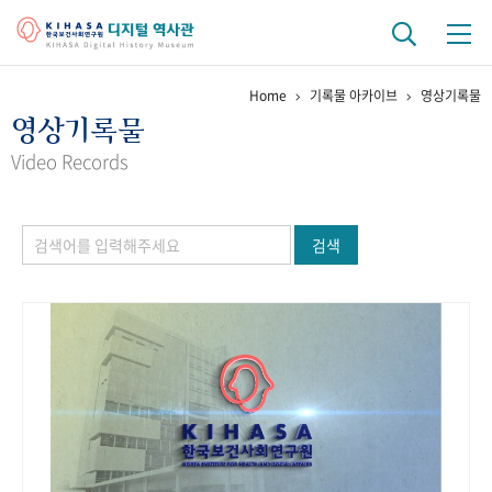
Home
기록물 아카이브
영상기록물
기관 역사
영상기록물
걸어온 길
기관 변천사
역대 기관장
연구원 사람들
Video Records
연구 역사
검색
정책과 연구
키워드로 보는 연구 역사
연구자들
간행물 변천사
기록물 아카이브
사진 아카이브
문서 기록물
행정박물
영상 기록물
+1
50
주년 기념