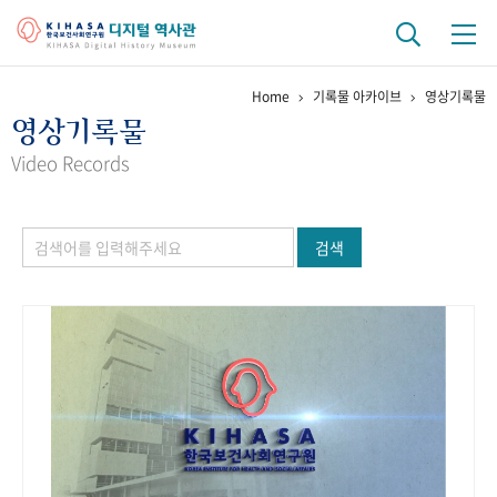
Home
기록물 아카이브
영상기록물
기관 역사
영상기록물
걸어온 길
기관 변천사
역대 기관장
연구원 사람들
Video Records
연구 역사
검색
정책과 연구
키워드로 보는 연구 역사
연구자들
간행물 변천사
기록물 아카이브
사진 아카이브
문서 기록물
행정박물
영상 기록물
+1
50
주년 기념