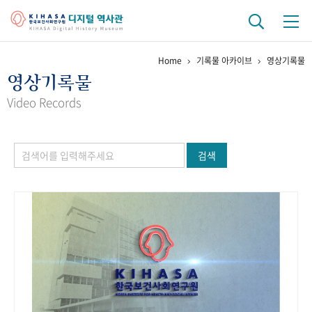
Home
기록물 아카이브
영상기록물
기관 역사
영상기록물
걸어온 길
기관 변천사
역대 기관장
연구원 사람들
Video Records
연구 역사
검색
정책과 연구
키워드로 보는 연구 역사
연구자들
간행물 변천사
기록물 아카이브
사진 아카이브
문서 기록물
행정박물
영상 기록물
+1
50
주년 기념