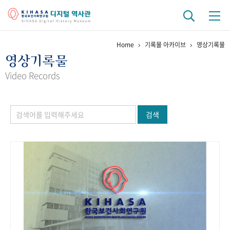
Home
기록물 아카이브
영상기록물
기관 역사
영상기록물
걸어온 길
기관 변천사
역대 기관장
연구원 사람들
Video Records
연구 역사
검색
정책과 연구
키워드로 보는 연구 역사
연구자들
간행물 변천사
기록물 아카이브
사진 아카이브
문서 기록물
행정박물
영상 기록물
+1
50
주년 기념