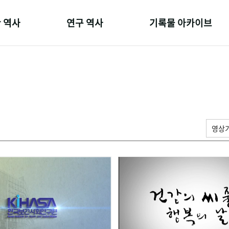
 역사
연구 역사
기록물 아카이브
온 길
정책과 연구
사진 아카이브
 변천사
키워드로 보는 연구 역사
문서 기록물
 기관장
연구자들
행정박물
 사람들
간행물 변천사
영상 기록물