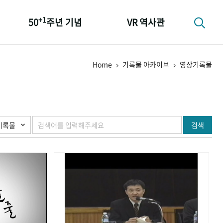
+1
50
주년 기념
VR 역사관
성과 50선
Home
기록물 아카이브
영상기록물
숫자로 보는 50년
+1
50
주년 광장
세계와 함께 한 KIHASA
검색