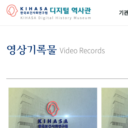
기관
걸어
기관
영상기록물
Video Records
역대
연구원