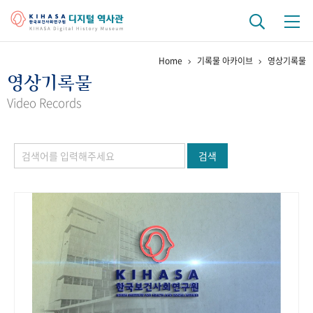
Home
기록물 아카이브
영상기록물
기관 역사
영상기록물
걸어온 길
기관 변천사
역대 기관장
연구원 사람들
Video Records
연구 역사
검색
정책과 연구
키워드로 보는 연구 역사
연구자들
간행물 변천사
기록물 아카이브
사진 아카이브
문서 기록물
행정박물
영상 기록물
+1
50
주년 기념