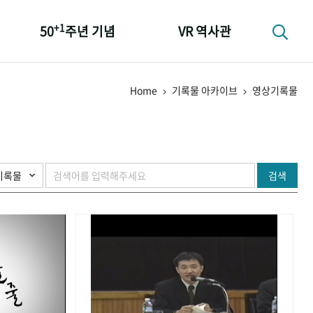
+1
50
주년 기념
VR 역사관
성과 50선
Home
기록물 아카이브
영상기록물
숫자로 보는 50년
+1
50
주년 광장
세계와 함께 한 KIHASA
검색