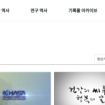
 역사
연구 역사
기록물 아카이브
온 길
정책과 연구
사진 아카이브
 변천사
키워드로 보는 연구 역사
문서 기록물
 기관장
연구자들
행정박물
 사람들
간행물 변천사
영상 기록물