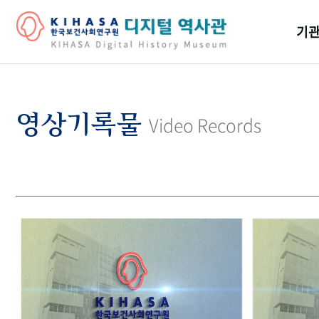
기관
걸어
기관
영상기록물
Video Records
역대
연구원