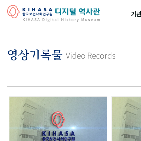
기관
걸어
기관
영상기록물
Video Records
역대
연구원