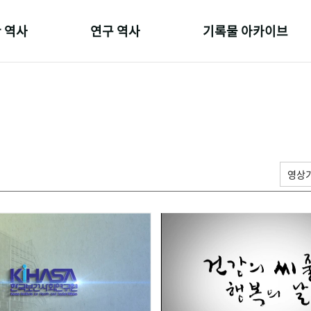
 역사
연구 역사
기록물 아카이브
온 길
정책과 연구
사진 아카이브
 변천사
키워드로 보는 연구 역사
문서 기록물
 기관장
연구자들
행정박물
 사람들
간행물 변천사
영상 기록물