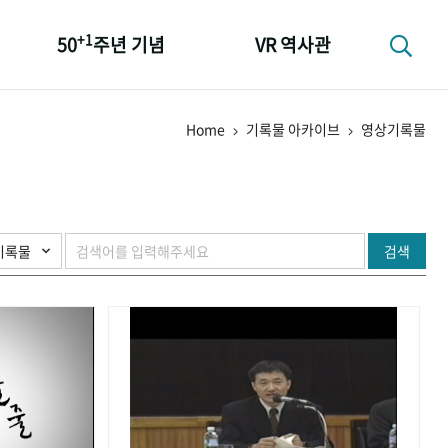
+1
50
주년 기념
VR 역사관
성과 50선
Home
기록물 아카이브
영상기록물
숫자로 보는 50년
+1
50
주년 광장
세계와 함께 한 KIHASA
검색