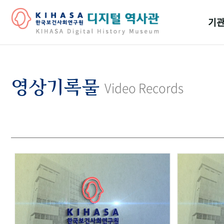
기관
걸어
기관
영상기록물
Video Records
역대
연구원