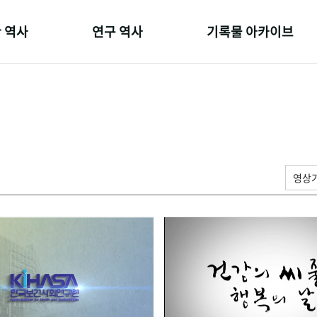
 역사
연구 역사
기록물 아카이브
온 길
정책과 연구
사진 아카이브
 변천사
키워드로 보는 연구 역사
문서 기록물
 기관장
연구자들
행정박물
 사람들
간행물 변천사
영상 기록물