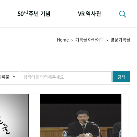
+1
50
주년 기념
VR 역사관
성과 50선
Home
기록물 아카이브
영상기록물
숫자로 보는 50년
+1
50
주년 광장
세계와 함께 한 KIHASA
검색