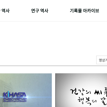
 역사
연구 역사
기록물 아카이브
온 길
정책과 연구
사진 아카이브
 변천사
키워드로 보는 연구 역사
문서 기록물
 기관장
연구자들
행정박물
 사람들
간행물 변천사
영상 기록물