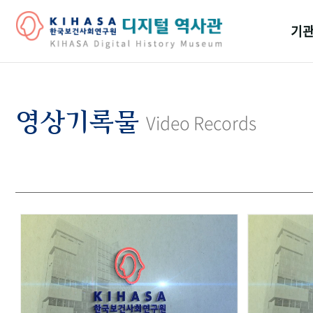
기관
걸어
기관
영상기록물
Video Records
역대
연구원