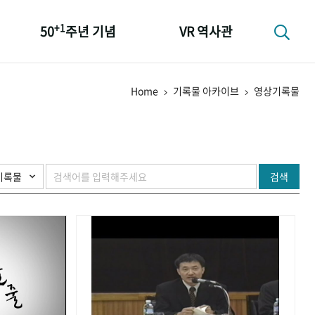
+1
50
주년 기념
VR 역사관
성과 50선
Home
기록물 아카이브
영상기록물
숫자로 보는 50년
+1
50
주년 광장
세계와 함께 한 KIHASA
검색