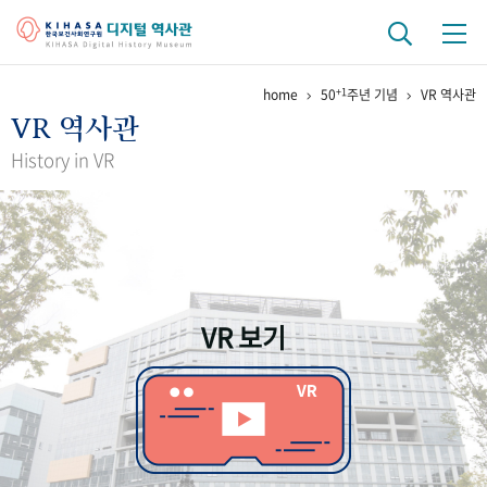
+1
home
50
주년 기념
VR 역사관
기관 역사
VR 역사관
걸어온 길
기관 변천사
역대 기관장
연구원 사람들
History in VR
연구 역사
정책과 연구
키워드로 보는 연구 역사
연구자들
간행물 변천사
VR 보기
기록물 아카이브
사진 아카이브
문서 기록물
행정박물
영상 기록물
+1
50
주년 기념