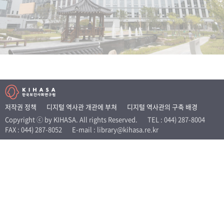
+1
성과 50선
숫자로 보는 50년
50
주년 광장
세계와 함께 한 KIHASA
VR 역사관
저작권 정책
디지털 역사관 개관에 부쳐
디지털 역사관의 구축 배경
Copyright ⓒ by KIHASA. All rights Reserved.
TEL : 044) 287-8004
FAX : 044) 287-8052
E-mail : library@kihasa.re.kr