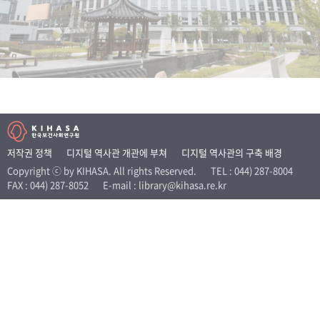
+1
성과 50선
숫자로 보는 50년
50
주년 광장
세계와 함께 한 KIHASA
VR 역사관
저작권 정책
디지털 역사관 개관에 부쳐
디지털 역사관의 구축 배경
Copyright ⓒ by KIHASA. All rights Reserved.
TEL : 044) 287-8004
FAX : 044) 287-8052
E-mail : library@kihasa.re.kr