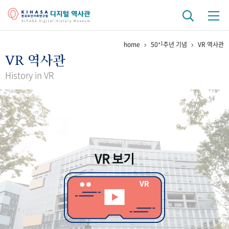
+1
home
50
주년 기념
VR 역사관
기관 역사
VR 역사관
걸어온 길
기관 변천사
역대 기관장
연구원 사람들
History in VR
연구 역사
정책과 연구
키워드로 보는 연구 역사
연구자들
간행물 변천사
VR 보기
기록물 아카이브
사진 아카이브
문서 기록물
행정박물
영상 기록물
+1
50
주년 기념