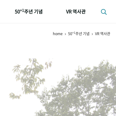
+1
50
주년 기념
VR 역사관
성과 50선
+1
home
50
주년 기념
VR 역사관
숫자로 보는 50년
+1
50
주년 광장
세계와 함께 한 KIHASA