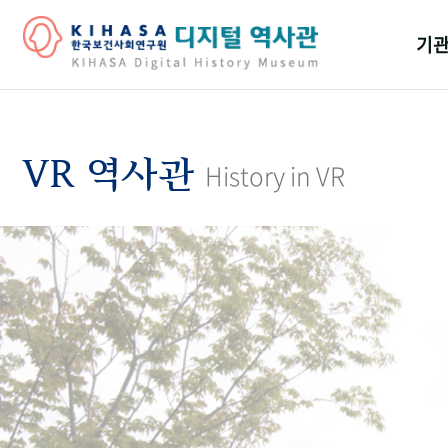
기관
걸어
기관
VR 역사관
History in VR
역대
연구원