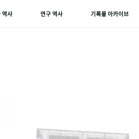
 역사
연구 역사
기록물 아카이브
온 길
정책과 연구
사진 아카이브
 변천사
키워드로 보는 연구 역사
문서 기록물
 기관장
연구자들
행정박물
 사람들
간행물 변천사
영상 기록물