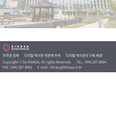
+1
성과 50선
숫자로 보는 50년
50
주년 광장
세계와 함께 한 KIHASA
VR 역사관
저작권 정책
디지털 역사관 개관에 부쳐
디지털 역사관의 구축 배경
Copyright ⓒ by KIHASA. All rights Reserved.
TEL : 044) 287-8004
FAX : 044) 287-8052
E-mail : library@kihasa.re.kr