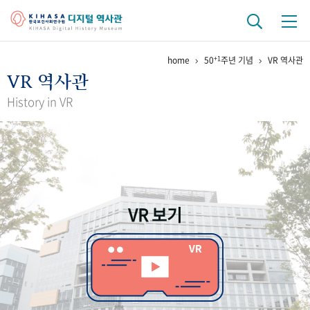
+1
home
50
주년 기념
VR 역사관
기관 역사
VR 역사관
걸어온 길
기관 변천사
역대 기관장
연구원 사람들
History in VR
연구 역사
정책과 연구
키워드로 보는 연구 역사
연구자들
간행물 변천사
VR 보기
기록물 아카이브
사진 아카이브
문서 기록물
행정박물
영상 기록물
+1
50
주년 기념