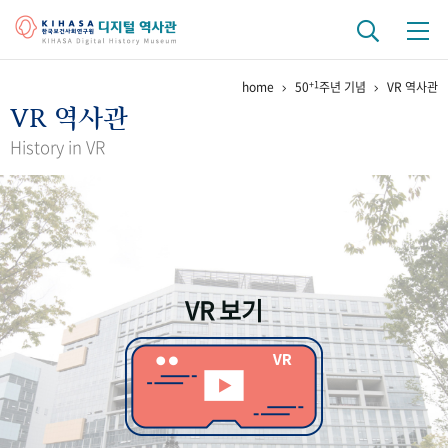
+1
home
50
주년 기념
VR 역사관
기관 역사
VR 역사관
걸어온 길
기관 변천사
역대 기관장
연구원 사람들
History in VR
연구 역사
정책과 연구
키워드로 보는 연구 역사
연구자들
간행물 변천사
VR 보기
기록물 아카이브
사진 아카이브
문서 기록물
행정박물
영상 기록물
+1
50
주년 기념