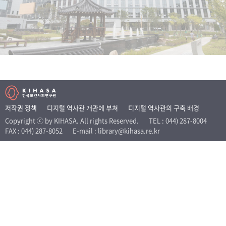
+1
성과 50선
숫자로 보는 50년
50
주년 광장
세계와 함께 한 KIHASA
VR 역사관
저작권 정책
디지털 역사관 개관에 부쳐
디지털 역사관의 구축 배경
Copyright ⓒ by KIHASA. All rights Reserved.
TEL : 044) 287-8004
FAX : 044) 287-8052
E-mail : library@kihasa.re.kr