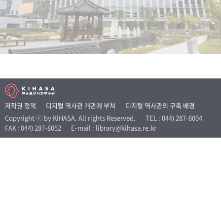
+1
성과 50선
숫자로 보는 50년
50
주년 광장
세계와 함께 한 KIHASA
VR 역사관
저작권 정책
디지털 역사관 개관에 부쳐
디지털 역사관의 구축 배경
Copyright ⓒ by KIHASA. All rights Reserved.
TEL : 044) 287-8004
FAX : 044) 287-8052
E-mail : library@kihasa.re.kr