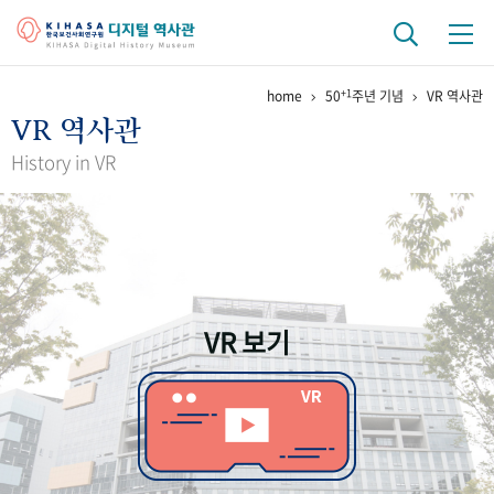
+1
home
50
주년 기념
VR 역사관
기관 역사
VR 역사관
걸어온 길
기관 변천사
역대 기관장
연구원 사람들
History in VR
연구 역사
정책과 연구
키워드로 보는 연구 역사
연구자들
간행물 변천사
VR 보기
기록물 아카이브
사진 아카이브
문서 기록물
행정박물
영상 기록물
+1
50
주년 기념