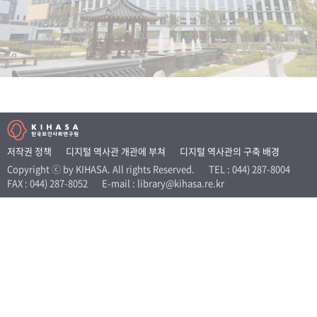
+1
성과 50선
숫자로 보는 50년
50
주년 광장
세계와 함께 한 KIHASA
VR 역사관
저작권 정책
디지털 역사관 개관에 부쳐
디지털 역사관의 구축 배경
Copyright ⓒ by KIHASA. All rights Reserved.
TEL : 044) 287-8004
FAX : 044) 287-8052
E-mail : library@kihasa.re.kr