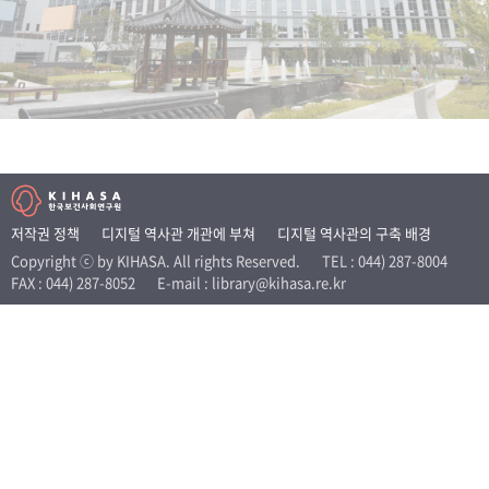
+1
성과 50선
숫자로 보는 50년
50
주년 광장
세계와 함께 한 KIHASA
VR 역사관
저작권 정책
디지털 역사관 개관에 부쳐
디지털 역사관의 구축 배경
Copyright ⓒ by KIHASA. All rights Reserved.
TEL : 044) 287-8004
FAX : 044) 287-8052
E-mail : library@kihasa.re.kr