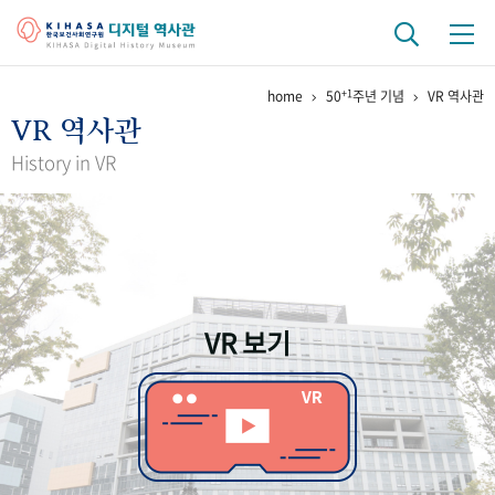
+1
home
50
주년 기념
VR 역사관
기관 역사
VR 역사관
걸어온 길
기관 변천사
역대 기관장
연구원 사람들
History in VR
연구 역사
정책과 연구
키워드로 보는 연구 역사
연구자들
간행물 변천사
VR 보기
기록물 아카이브
사진 아카이브
문서 기록물
행정박물
영상 기록물
+1
50
주년 기념